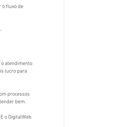
 o fluxo de 
.
a o atendimento 
is lucro para 
 Com processos 
atender bem.
E o DigitalWeb 