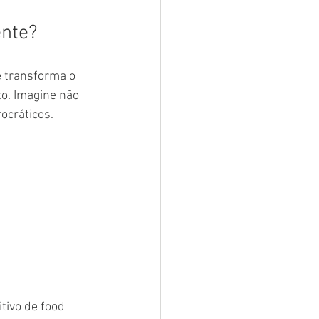
ente?
 transforma o 
to. Imagine não 
ocráticos.
ivo de food 