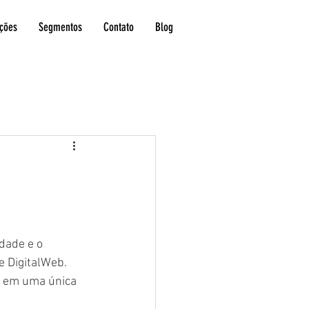
ções
Segmentos
Contato
Blog
dade e o 
e DigitalWeb. 
l, em uma única 