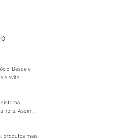
b 
ócio. Desde o 
e e evita 
 sistema 
a hora. Assim, 
, produtos mais 