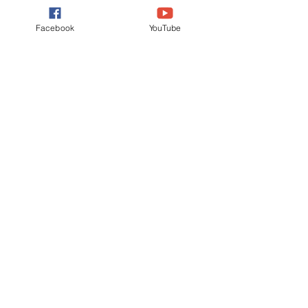
atraves do celular do atendente.
Facebook
YouTube
Rotas de produção com
diversas impressoras
Direcione a impressão de produção para
diversos locais e departamentos.