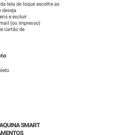
 da tela de toque escolhe as
e deseja
ens e excluir
email (ou impresso)
e cartão de
oto
leto
MAQUINA SMART
PAMENTOS