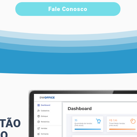
Fale Conosco
STÃO
IO