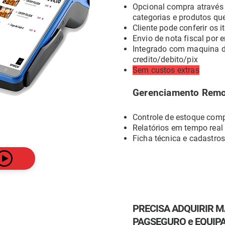
Opcional compra atra
vés
categorias e produtos qu
Cliente pode conferir os it
Envio de nota fiscal por 
Integrado com maquina d
credito/debito/pi
x
Sem custos extras
Gerenciamento Rem
Controle de estoque comp
Relatórios em tempo
re
al
Ficha técnica e cadastros
PRECISA ADQUIRIR 
PAGSEGURO e EQUI