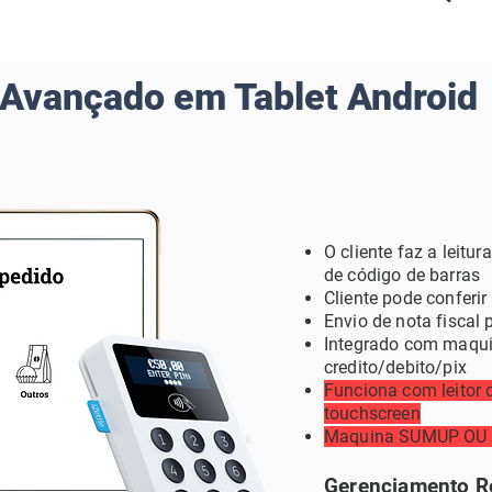
Avançado em Tablet Android
O cliente faz a leitur
de código de barras
Cliente pode conferir 
Envio de nota fiscal 
Integrado com maqui
credito/debito/
pi
x
Funciona com leitor 
touchscree
n
Maquina
SUMUP OU 
Gerenciamento 