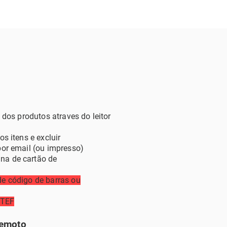
a dos produtos atraves do leitor
os itens e excluir
por email (ou impresso)
na de cartão de
de código de barras ou
TEF
Remoto