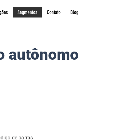
ções
Segmentos
Contato
Blog
do autônomo
ódigo de barras