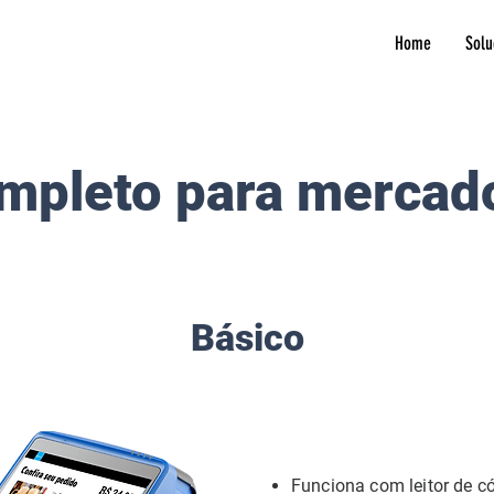
Home
Solu
mpleto para merca
Básico
Fu
nciona com leitor de c