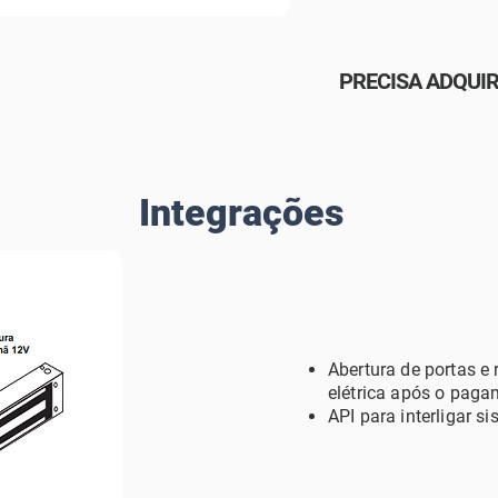
PRECISA ADQUI
Integrações
Abertura de
portas e 
elé
trica apó
s o paga
API para interligar si