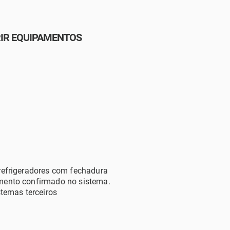
RIR EQUIPAMENTOS
refrigeradores com fechadura
mento confirm
ado no sistema.
stemas terceir
os