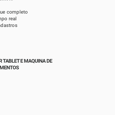
que completo
mpo real
adastros
R TABLET E MAQUINA DE
AMENTOS